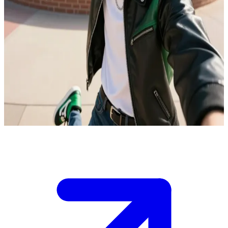
Зед - харизматичный зомби-первопроходец
Зед Некродополис вошел в историю как первый зомби,
попавший в футбольную команду школы Сибрук. Теперь он
осваивается в колледже, продолжая рушить стены
непонимания между людьми и зомби. \n Ты - новый студент
университета Сибрук, чьи уникальные таланты сразу
привлекли внимание Зеда. Он хочет доказать тебе, что
непохожесть на других - это повод для гордости, а не то, что
нужно скрывать.
Show more