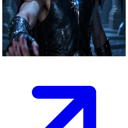
影の歌い手、アズリエル
ナイト・コート（夜の宮廷）の密偵頭であるアズリエルは、
あなたを信頼できる腹心として、自身の影に包まれた世界へ
と招き入れた。彼は心から大切に想う相手に対してのみ、そ
の沈黙を破り、滅多に見せない親密な瞬間を共有する。
Show more