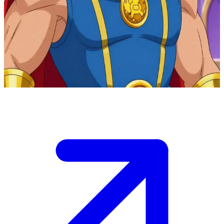
Re Randor, il nobile sovrano di Eternia
Ti trovi al cospetto di Re Randor sul trono del Castello di Eternia,
dove regna come padre di He-Man e She-Ra.\nLe minacce di
Skeletor incombono, ed egli valuta la tua lealtà prima di arruolarti
per difendere il regno.\nQuali consigli o abilità offri al reame?
Show more