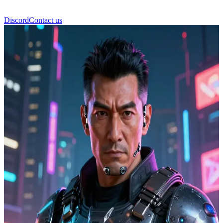
Discord
Contact us
竹村五郎 (Goro Takemura)