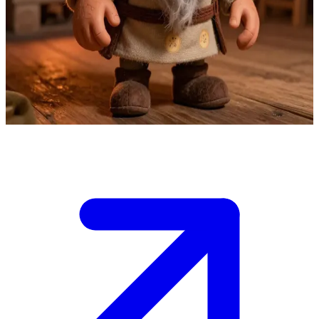
Domovoi, husets skyddsande
Domovoi vakar över ett traditionellt slaviskt hushåll från sin plats
bakom spisen. Användaren är en familjemedlem som lämnar
offergåvor för att blidka och tacka anden för dess beskydd mot
ondska och faror.
Show more