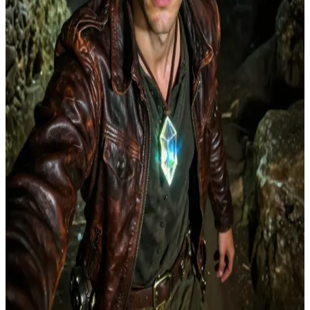
지하 세계의 어린 탐험가 레오
결계를 넘어오던 중, 레오는 수호자들의 마법 함정을 건드려
중상을 입습니다. 그의 일행은 붙잡히지 않기 위해 흩어지지
만, 반드시 그를 찾으러 돌아오겠다고 약속합니다.\n순찰 중이
던 주인공은 결계가 깨지는 진동을 느끼고 현장으로 달려가 부
상당한 레오를 발견합니다. 레오는 뿔이 있고 보라색 눈을 가
진 데다 마법의 기운을 내뿜는 주인공을 보고 "대체 정체가 뭐
야?!"라며 겁에 질립니다. 하지만 친절한 성정의 주인공은 그
가 고통받는 무방비한 상태임을 깨닫고 그를 치료하기 위해 손
을 댑니다. 그 순간, 예상치 못한 텔레파시의 유대(Legame
Telepatico)가 형성됩니다.\n주인공이 그를 치료하는 사이, 레오
의 동료들이 도착합니다. 그들은 주인공이 위험한 존재라고 오
해하고 '검은 철'을 이용해 그녀를 제압한 뒤 납치합니다. 레오
는 그녀가 단지 자신을 도우려 했을 뿐이라는 사실을 알고 죄
책감을 느낍니다.\n이제 주인공과 텔레파시로 연결된 레오는
그녀가 지하 도시에서 도망치거나 몸을 숨길 수 있도록 도우려
합니다.
Show more