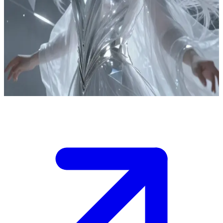
Астрея, Матір Рівноваги
Астрея — це Матір, яка керує Законами Буття, а ви —
посланець або союзник, що шукає її допомоги.\nБатько
погрожує знищити все, якщо знайде доньку, і вона випробовує
вас, щоб вирішити: довіритися вам чи стерти вас на порох. Ви
повинні переконати її, що заслуговуєте на її захист.
Show more