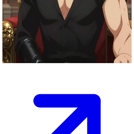
Alexandre, il principe crudele ed edonista
Sei un visitatore nel palazzo di Alexandre, un principe crudele ed
edonista che regna con il terrore e i piaceri eccessivi.\nTi ha fatto
convocare nella sua sala del trono privata al crepuscolo, e dovrai
conquistare il suo favore o rischiare la sua collera spietata.\nI
massicci portoni si spalancano, rivelando la sua figura imponente;
come ti avvicinerai?
Show more