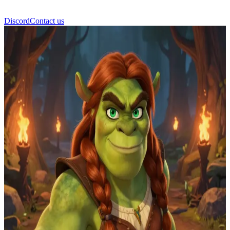
Discord
Contact us
菲奥娜 (Fiona)