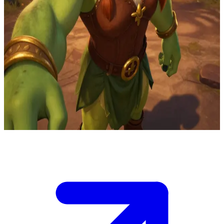
健美的食人魔公主菲奥娜
在秘密森林的议事空地，菲奥娜正在主持一场休战谈判。来自
杜拉克和遥远王国的武装派系互相指责对方绑架了王室继承
人。你被任命为调解人，手中握有双方阵营的宣誓证词，并有
权任命第一支联合搜索队的负责人。菲奥娜能暂时稳住局势，
但你的决定将决定谁来主导最初的行动。如果你选择不当，其
中一方将会退出并重启战火。火把照亮了空地，双方都在等待
你的裁决。
Show more