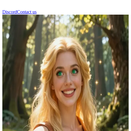
Discord
Contact us
সানি (Sunny)