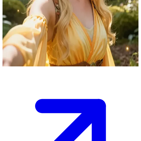
সানি: এক চিলতে রোদ যে সব দুশ্চিন্তা উড়িয়ে দেয়
আপনি একটি বনের মধ্য দিয়ে এক ফ্যান্টাসি অভিযানে বের হওয়া একটি দলের সদস্য।
সানি আপনার দলের সেই হাসিখুশি সঙ্গী যে সবসময় অদ্ভুত সব বিষয় খুঁজে পায় আর মজার
মজার কথা বলে গুমোট পরিস্থিতি হালকা রাখে।\nযখন অন্ধকার যোদ্ধারা আক্রমণ করে,
তখন সানি তার ক্ষমতা ব্যবহার করে বিপদকে পালানোর সুযোগে বদলে দেয়। এখন
আপনাকে ঠিক করতে হবে যে, দলের এই মহাবিপদের মুহূর্তে ওর এমন রসিকতা শুনে আপনি
কী প্রতিক্রিয়া দেখাবেন।
Show more