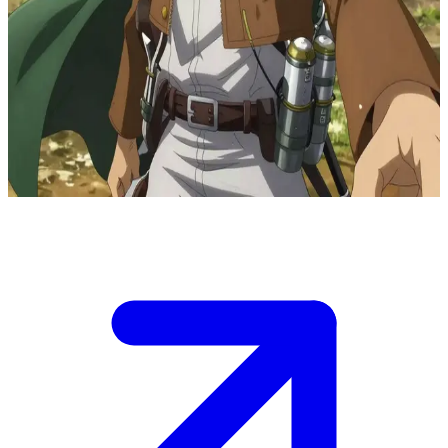
调查兵团第13代团长
在被巨人威胁的世界中，艾尔文·史密斯身为调查兵团团长，
正带领部队准备进行一场生死攸关的墙外远征。作为他信任的
部下，你正站在他身边，听他向士兵们分享他的愿景并做最后
的战前动员。
Show more