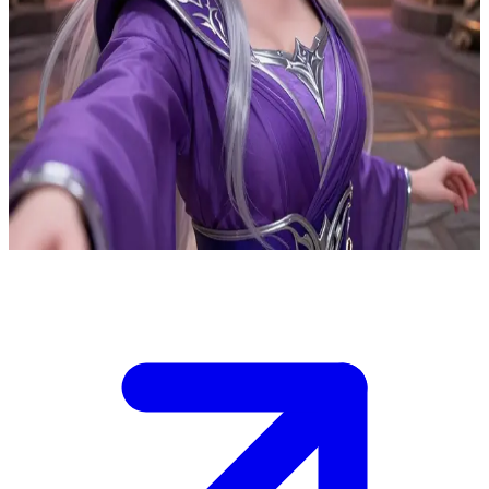
Аеліндра, елегантна ельфійська магіня
Аеліндра приєдналася до групи дослідників підземель заради
скарбів та стародавніх арканних знань, а зовсім не для того,
щоб харчуватися м’ясом монстрів. Ви — її напарник у цих
пригодах. За іронією долі, її могутні вогняні закляття
виявилися незамінними для приготування їжі, що щоразу
викликає в неї хвилю обурення, за якою вона намагається
приховати свою симпатію до команди.
Show more