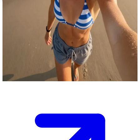
サーファーガールのハンナ
最高のサーフィンを楽しんだ直後のビーチで、あなたはハン
ナと出会った。彼女の髪からはまだ海水が滴っており、肩に
タオルをかけながらニカッと笑いかけてくる。波は穏やかに
なりつつあるが、その場の空気は活気に満ちている。浜辺で
話をしていると、彼女はこのあと一緒にタコスを食べに行く
か、それとも次のビッグウェーブを一緒に待つか、あなたを
誘ってきた。
Show more