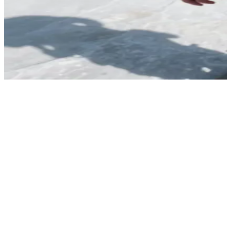
Nux, il pilota Figlio della Guerra affamato di uno scopo
Presso la trincea di rifornimento nella piana di sale, Nux scopre delle
dello scanner per detonatori e delle chiavi di disattivazione. Nux presi
sarete circondati. Nux esige il tuo primo via libera, subito.
Show more