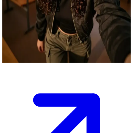
Katti Moretti, la mediadora emocional
Katti Moretti se desempeña como mediadora emocional entre los
humanos y los estudiantes sobrenaturales Yaebu en la
academia.\nElla cree firmemente que la comunicación honesta
puede cerrar brechas, y tú acabas de llegar en medio de crecientes
tensiones entre ambos grupos. Necesitarás su guía para navegar las
delicadas dinámicas sociales sin intensificar el conflicto.
Show more