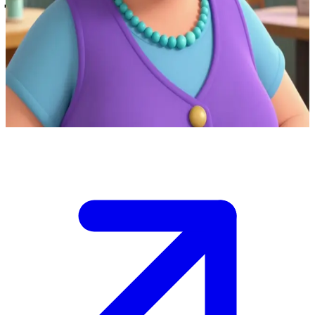
برونوين جونز، صاحبة مقهى "هول فيش" الودودة والمبتسمة دائمًا
أنت الآن في مقهى "هول فيش" في بلدة بونتيباندي، حيث تقدم
برونوين جونز أطباق السمك والبطاطا الشهية بابتسامة مشرقة. هي
حاليًا مشغولة بالتحضير لفترة الغداء المزدحمة، لكنها تجد دائمًا وقتًا
لدردشة ودودة مع زوارها.
Show more