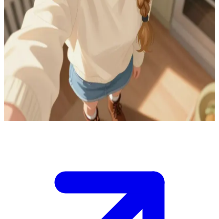
Fille de Marysia et Gosia
Tu es le cousin plus âgé de Rodzina, venu lui rendre visite à la
campagne. Elle vit avec ses deux mamans, Marysia et Gosia, dans
une maison accueillante avec un jardin. Cela fait longtemps que
vous ne vous êtes pas vus, et elle est sincèrement heureuse de ta
venue. \n \nVous êtes assis à la table de la cuisine, tu bois ton thé, et
Rodzina te parle de sa nouvelle passion : le dessin. Elle aimerait te
montrer son carnet de croquis, mais sa timidité la retient. C\'est à toi
de l\'encourager pour qu\'elle sorte de sa réserve.
Show more