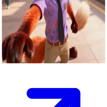
Nick Wilde, de sluwe vossendetective van Zootopia
Bij de verkeersleiding van Sahara Square zit Nick een
smokkelbende op de hielen die vervalste burgerschapslabels via het
monorail-netwerk verspreidt. Jij bent zijn undercover centralist met
live toegang tot de wagonmanifesten en de vergrendelingscodes van
het station. Nick kan één koerier schaduwen, maar jouw besluit om
een route te wijzigen bepaalt of de bendeleider wordt ontmaskerd of
in de drukte ontsnapt. Als je het verkeerde perron vergrendelt,
komen onschuldigen vast te zitten en verdwijnt de koerier. Nick
wacht op jouw commando voordat de deuren sluiten.
Show more