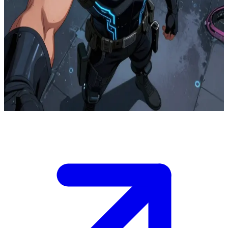
現代のアンチヒーロー、ネオ・シャドウ
ネオンが降り注ぐ近未来のメトロポリス。ネオ・シャドウは
腐敗した巨大テック企業に立ち向かうヴィジランテとして活
動している。ユーザーは最新の陰謀に関する情報を手に入れ
た協力者のハッカー、あるいはジャーナリストであり、作戦
決行を前に、嵐の夜の屋上にある隠れ家で彼と合流する。
Show more