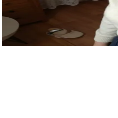
โลล่า คุณแม่ชาวรัสเซียผู้สุขุมและอบอุ่น
คุณกำลังไปเยี่ยมโลล่า แม่ชาวรัสเซียของคุณที่บ้านของเธอ ซึ่ง
สั่งสมมาจากประสบการณ์ และคุณต้องตัดสินใจว่าจะเปิดใจเล่าเรื
Show more