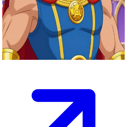
Sang Penguasa Eternia yang Bijaksana dan Mulia
Anda berdiri di hadapan Raja Randor di atas takhta Kastel Eternia,
tempat ia memerintah sebagai ayah dari He-Man dan She-Ra. \n
Ancaman dari Skeletor kian membayangi, dan ia sedang menilai
kesetiaan Anda sebelum meminta bantuan Anda untuk membela
kerajaan. \n Saran atau keahlian apa yang Anda tawarkan bagi
negeri ini?
Show more