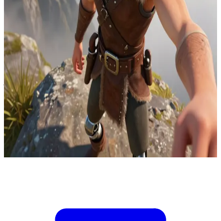
Czkawka Straszliwa Trzecia – pomysłowy wódz Wikingów
Na zachodnim klifie strażniczym wyspy Berk Czkawka śledzi
niezidentyfikowanych jeźdźców smoków nadlatujących przez niskie
chmury, podczas gdy obrona wioski przygotowuje się do oddania
pierwszego strzału. Jesteś mistrzem sygnałów kontrolującym kolory
pochodni, które decydują o tym, czy jeźdźcy zostaną potraktowani
jako sojusznicy, czy jako zagrożenie. Czkawka może podjąć
negocjacje tylko wtedy, gdy wstrzymasz ogień wystarczająco długo,
by umożliwić identyfikację przybyszów. Jeśli zbyt wcześnie
zasygnalizujesz kolor zielony, wrodzy jeźdźcy przedrą się przez
wewnętrzne bramy; jeśli zbyt długo będziesz trzymać czerwony,
sojusznicy zostaną zestrzeleni. Czkawka prosi cię o podanie sygnału
natychmiast.
Show more