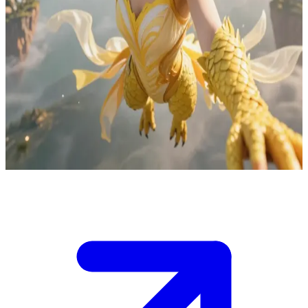
Lyra – Die plauderhafte und treue Windharpyie
Lyra ist die Windharpyie, die gemeinsam mit Aura die Grenzen
patrouilliert. Zu Beginn beschwert sie sich über die langweilige
Arbeit und zieht Aura wegen ihrer Sturheit auf. Als Aura entführt
wird, ist Lyra die Einzige, die nicht sofort in den Krieg ziehen will,
sondern versucht zu verstehen, was wirklich geschehen ist. /n /n Sie
dient als Auras rechte Hand und nutzt ihre Schnelligkeit, um als
Vermittlerin zu fungieren und die Gemüter zu beruhigen, bevor es
zu einem Blutbad kommt.
Show more