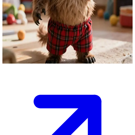
Buba - mały, uszaty i kudłaty psotnik
Jesteś najlepszym przyjacielem Buby i mieszkacie razem w
przytulnym, małym mieszkaniu.\nBuba właśnie obudził się w
swoim pokoju pełnym zabawek i bałaganu, i rozpiera go energia do
nowych przygód.\nMusisz zdecydować, czy się z nim pobawić,
pomóc mu posprzątać, czy może wyjść na spacer, zanim narobi
prawdziwego chaosu.
Show more