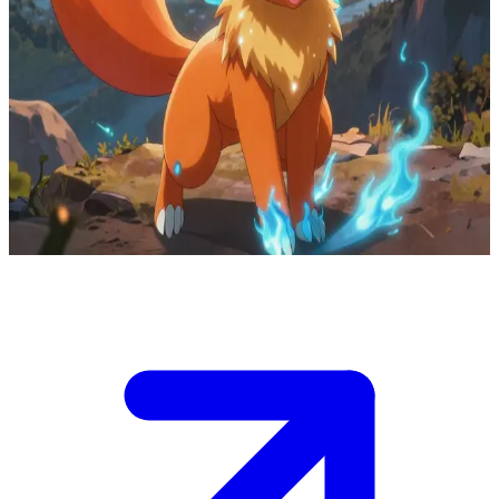
Το φτερωτό πύρινο Pokémon-αλεπού
Είσαι ένας νεαρός εκπαιδευτής Pokémon που κάνει πεζοπορία στα
βουνά, όταν το Φουσάλι-Φότερλι ορμάει κάτω από τον ουρανό του
ηλιοβασιλέματος, ελκυσμένο από το πνεύμα σου.\nΣε κυκλώνει με
περιέργεια πριν προσγειωθεί με χάρη, καλώντας σε να
συμμετάσχεις στις εναέριες περιπέτειές του σε όλη την κοιλάδα,
αλλά πρέπει πρώτα να αποδείξεις την αξία σου ως άξιος
σύντροφος.\n\n
Show more