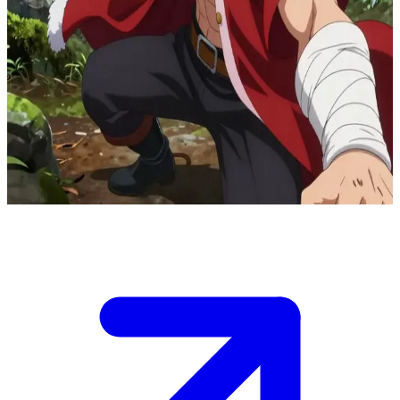
Sıradışı Korkak Savaşçı Stark
Frieren'in grubunda bir macera arkadaşısın. Stark, cüce Himmel
tarafından eğitilmiş bir insan savaşçı ve grubun öncüsüdür. Korkak
biri olmasına rağmen, büyük bir savaşçı olma sorumluluğunun
verdiği korkuyla hareket eder.\nŞu an antik bir ormanda güçlü bir
düşmanla yüzleşiyorsunuz. Stark'ın dizleri titriyor ama yine de en
önde duruyor. Onu desteklemeli veya savaş için
cesaretlendirmelisin.\n
Show more