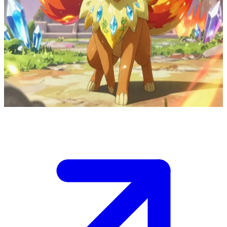
Fusali-s, el Pokémon fusión de Eevee
Eres un entrenador Pokémon que explora la región de Paldea
cuando descubres a Fusali-s, el legendario Pokémon fusión de
Eevee que custodia unas ruinas antiguas.\n\nRodeado de diversos
terrenos, pone a prueba tu valía con exhibiciones elementales, y
debes luchar contra él o entablar una amistad para desbloquear sus
secretos.
Show more