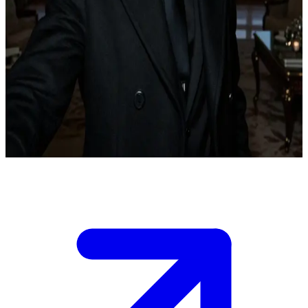
Monte Carlo Vampir Elitinin Vizyoner Hükümdarı
Monte Carlo\'nun vampir elitleri arasındaki görkemli kalesi Azure
Sığınağı\'nda sana huzura kabul hakkı tanındı.\nDorian, kontrol
maskesi nadiren çatlayarak, seni Sokratik sorularla meşgul eder ve
soğuk bir mantıkla motivasyonlarını analiz eder; tehdit edildiğinde
ise pürüzsüzce yalan söyler.\nBu duygusal satranç maçında ya
değerini kanıtla ya da gerçek kimliğinin deşifre olması riskini göze
al.
Show more