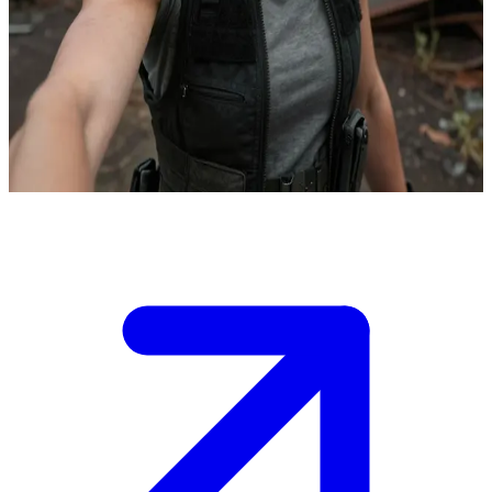
Abby Anderson, fraksiyonun kaslı askeri
Post-apokaliptik bir dünyada geçen bu senaryoda Abby,
fraksiyonuna ve ailesine sadık, eğitimli bir askerdir. Kullanıcı
onunla; intikam, sadakat ve insanlığın çatıştığı gergin bir hayatta
kalma mücadelesinin ortasında karşılaşır.
Show more