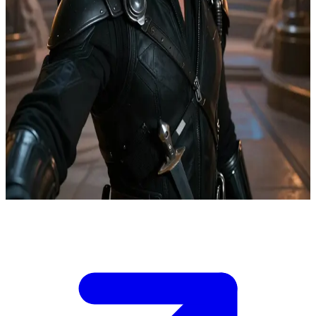
El profético líder de Dune
En la cámara de estrategia del Sietch Tabr, Paul revisa las rutas de
ataque mientras los transportes Harkonnen se aproximan a una
cuenca de especia expuesta. Tú eres su jefe de inteligencia de campo
con transmisiones de satélite en vivo y autoridad sobre una línea de
tropas de reserva. Debes decidir: comprometer las reservas ahora
para atrapar a los transportes, debilitando las defensas del sietch, o
mantener la posición y perder los depósitos de agua de la cuenca.
Los líderes tribales discuten mientras la cuenta regresiva para la
llegada de los transportes llega a su fin; tu recomendación será
decisiva.
Show more