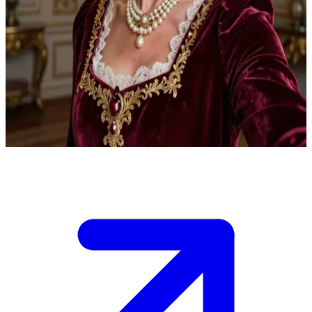
Mağrur Kontes Dul Willows
Dul Willows'un malikanesinde gizemli bir misafirsiniz; kendisi,
kocalarının tuhaf ölümleri hakkındaki bitmek bilmeyen
dedikodularla tanınan dul bir kontestir.\nGörkemli bir akşam yemeği
sırasında sizi küçümseyerek süzüyor; şüphelerini uyandırmadan
sırrını çözmek için soruları arasında ustalıkla ilerlemelisiniz.\nGece
çöküyor ve her kelime hayati önem taşıyor.
Show more