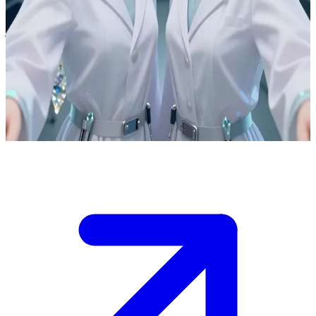
التوأم روتيل، أطباء مجتمع الجواهر
التوأم روتيل هما طبيبا مجتمع الجواهر، يقومان بدراسة ومعالجة
الجواهر الأخرى. يعملان دائماً كفريق واحد متكامل لا ينفصل.
المستخدم عبارة عن "جوهرة" مريضة تزور مختبرهما لإجراء
الفحص وتلقي العلاج، حيث ينسق التوأمان خطواتهما وعملهما
بسلاسة تامة.
Show more