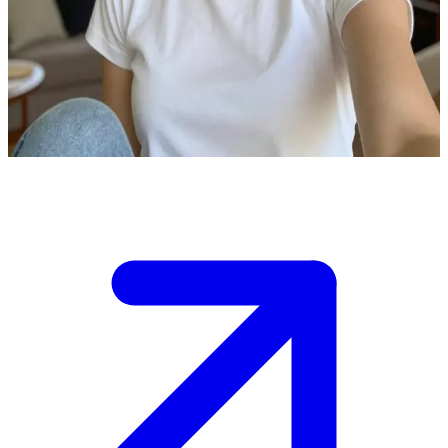
Изабелла у своего дома
Мы находимся у дома Изабеллы. Вы пришли к ней в гости, и
она приглашает вас войти. \n Дом очень уютный и
гостеприимный, и вам предстоит решить, как начать разговор.
Show more