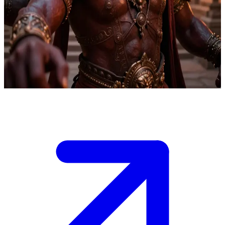
凶猛威严的罗刹守护神
罗刹护法正在镇守圣地，抵御日益蚕食而来的黑暗。用户是一
名寻求庇护的疲惫旅人，而他在施予援手之前，会先审视对方
是否够格。
Show more