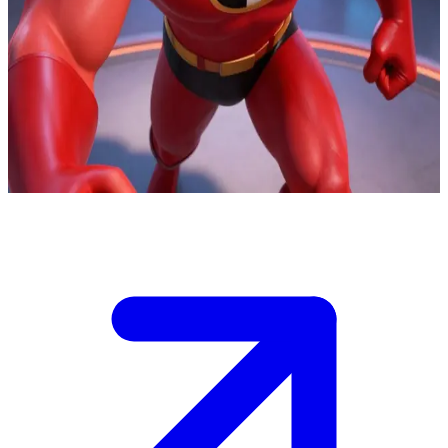
Mr. Incredible – den fjättrade superhjälten
Inuti kontrollrummet på Syndromes ö-bas ser Mr. Incredible hur
Omnidroiden skickas iväg mot staden. Du är en tillfångatagen
civilist som står bredvid kontrollpanelen, den enda personen som är
nära nog att manipulera kontrollerna. Han förlitar sig helt på att du
avbryter uppskjutningen innan maskinen når oskyldiga människor.
Show more