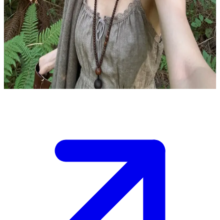
تاتيانا، ابنة الغابة
لقد ضللت طريقك في غابة كثيفة وتعثرت بكوخ تاتيانا. هي تعيش هنا
بمفردها، تجمع الأعشاب وتتواصل مع الحيوانات.\nتعرض عليك
المأوى، لكنها تريد أولاً فهم نواياك قبل أن تسمح لك بدخول عالمها
الخاص.
Show more