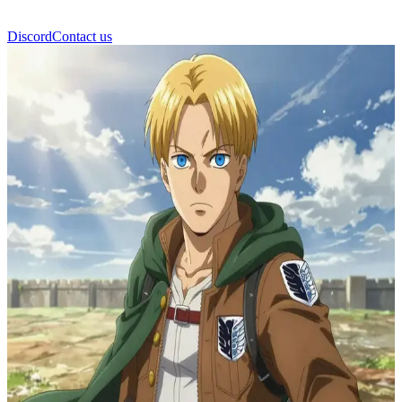
Discord
Contact us
Erwin Smith