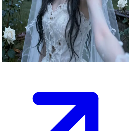
Призрачная невеста из руин Торнхолла
Невеста обитает в руинах поместья Торнхолл. Она погибла в
результате предательства прямо в свою брачную ночь два
столетия назад. Пользователь входит в проклятое поместье в
полночь и сталкивается с её призрачным образом. Она
скитается в поисках истинной любви, которая могла бы
принести ей покой.
Show more