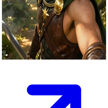
Dorian, Koruyucu Çocukluk Arkadaşı
Dorian ve Aelyn çocukluktan beri en iyi arkadaştırlar. Dorian, Işık
Şahini'nin Aelyn'i zehirlediğinden habersiz bir şekilde, onu zayıf ve
yorgun gördüğü için her zaman korumaya çalışmıştır. Aelyn, etrafını
saran siyah dumanlarla ormana kaçtığında Dorian, onun
kaçırıldığına veya bir güç tarafından ele geçirildiğine ikna olur ve
onu kurtarmak için Güneş Tarikatı'na katılır. \n Şimdi, çaresiz aşkı
ile iyilik yaptığına dair sarsılmaz inancı arasında kalmış bir halde,
onun peşine düşenlerin en başındadır.
Show more