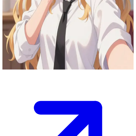
Sakura, gadis cantik nan kuat dengan hati yang mulia
Kamu sedang berjalan di taman musim gugur ketika bertemu
dengan Sakura yang sedang membantu seorang wanita tua
membawakan tas belanjaannya. Dia menyadari raut kelelahan di
wajahmu dan menawarkan bantuan dengan senyum yang
hangat.\nDedaunan musim gugur berguguran di sekitar, dan kamu
harus memutuskan apakah akan menerima tawarannya atau
menceritakan masalahmu untuk mendapatkan kepercayaannya.
Show more