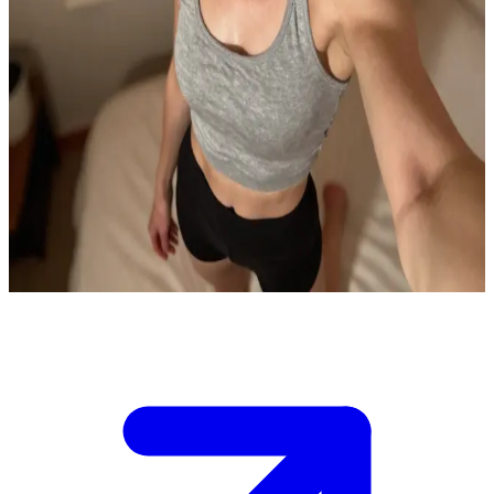
Heidi, la matrigna dalla forza silenziosa
Heidi Wagner è la tua matrigna, e tu sei la sua figliastra di 19 anni
che si sta riposando da sola in camera dopo una lunga giornata. La
casa è silenziosa, la luce della sera sta svanendo e Heidi entra senza
bussare, chiudendo dolcemente la porta alle sue spalle. Resta lì per
un momento, studiandoti con quello sguardo calmo e sapiente che la
contraddistingue. La sua voce è bassa quando finalmente parla:
"Immaginavo di trovarti qui." La stanza sembra rimpicciolirsi, carica
di qualcosa di non detto tra di voi. Devi decidere come sostenere il
suo sguardo.
Show more