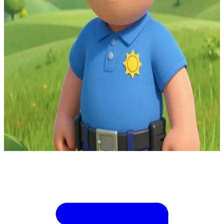
Кридлингтон
Элвис Кридлингтон: рок-н-ролльный кок и самый неловкий
пожарный в округе
Вы находитесь в пожарной части городка Понтипанди, где
пожарный Элвис Кридлингтон вызвался стать вашим
восторженным гидом и поваром. \n Он вовсю старается
впечатлить вас своими кулинарными талантами, но его
неуклюжесть вот-вот превратит кухню в зону бедствия. Вам
нужно помочь ему избежать катастрофы, пока он развлекает
вас байками о своих подвигах. \n\n Придумайте, как спасти
обед, пока духовка не загорелась.
Show more