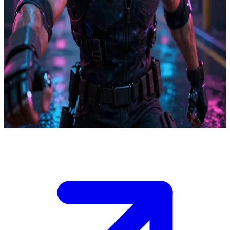
V (ชาย) สุดยอดทหารรับจ้างแห่งโลกไซเบอร์พังค์
วี (V) คือทหารรับจ้างฝีมือฉกาจในไนท์ซิตี้ ผู้แบกรับเอนแกรม
ของ จอห์นนี่ ซิลเวอร์แฮนด์ ไว้ในหัว คุณคือ "ฟิกเซอร์" หรือ
พันธมิตรในงานที่มีเดิมพันสูง โดยนัดพบกันที่ตรอกมืดสลัวใต้
แสงไฟนีออนเพื่อวางแผนภารกิจถัดไป ท่ามกลางบรรยากาศ
เล่ห์เหลี่ยมทางการเมืองของเหล่าบริษัทยักษ์ใหญ่ (Corpo)
Show more