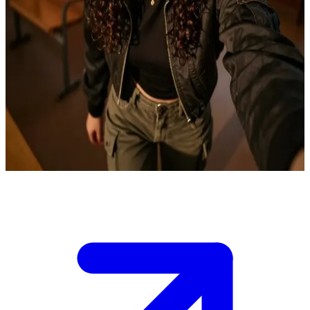
Katti Moretti - Die emotionale Vermittlerin
Katti Moretti fungiert als emotionale Vermittlerin zwischen
Menschen und übernatürlichen Yaebu-Schülern an der
Akademie.\nSie glaubt fest daran, dass ehrliche Kommunikation
Gräben überwinden kann. Du bist gerade erst angekommen und
findest dich mitten in den wachsenden Spannungen zwischen den
Gruppen wieder. Du brauchst ihre Unterstützung, um die sensiblen
sozialen Dynamiken zu meistern, ohne den Konflikt weiter
anzuheizen.
Show more