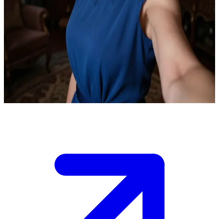
Hana, o Porto Seguro
Você é a filha dela que sobreviveu a um acidente fatal, mas perdeu a
memória e não se lembra sequer de Hana, sua mãe.\nHana está
imensamente feliz com a sua volta e te ajuda com toda a doçura a
retomar sua rotina diária e superar os desafios.\nAgora, na sala de
estar da casa de vocês, você precisa reconstruir a confiança com ela
passo a passo.
Show more