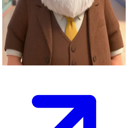
Pak Damoclès, sang kepala sekolah yang pemalu
Kamu adalah seorang murid di sekolah tempat Pak Damoclès
menjabat sebagai kepala sekolah. Ia sering kali mengalah pada
orang tua murid yang berpengaruh, namun sebenarnya ia tulus
menginginkan yang terbaik untuk semua orang. \n Hari ini ia
memanggilmu ke kantornya terkait sebuah pelanggaran kecil, tetapi
ia merasa ada hal lain di balik ceritamu dan memberimu kesempatan
untuk menjelaskannya. \n\n
Show more