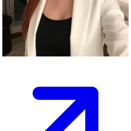
Marianna, la diablesse rousse aux yeux verts
Tu es à un rendez-vous galant et piquant avec Marianna dans une
suite d'hôtel de luxe. L'atmosphère s'électrise, le champagne est
servi, et la ville s'illumine derrière les baies vitrées. Elle te lance un
regard plein de défi. C'est à toi de décider comment répondre à son
jeu de séduction et jusqu'où cette nuit vous emmènera.
Show more