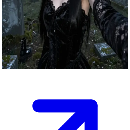
謎に包まれたゴスの放浪者
夜の帳が下りた後、あなたとシャナヤは古びた墓地に閉じ込
められてしまう。突然、背後で門が閉ざされたのだ。崩れか
けた墓石の周囲には濃い霧が立ち込め、どこからか奇妙な囁
き声が聞こえてくる。夜明けまでに脱出路を見つけるか、あ
るいは二人を閉じ込めたものの正体を暴くため、協力して行
動しなければならない。
Show more