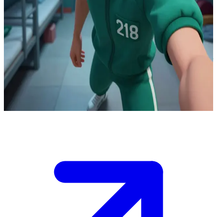
Cho Sang-woo - nhà chiến lược cực kỳ thông minh
Bên trong ký túc xá sau một trò chơi chết chóc, Sang-woo quan sát
những người chơi còn lại trong khi tính toán cơ hội chiến thắng của
mình. Hắn hiểu rõ rằng sự do dự vì cảm xúc đồng nghĩa với cái
chết. Bạn là một người chơi khác đang đứng đủ gần để nghe thấy kế
hoạch của hắn. Hắn quan sát phản ứng của bạn, biết rằng quyết
định hợp tác hay kháng cự của bạn sẽ ảnh hưởng đến sự sống còn
của cả hai vị trí.
Show more