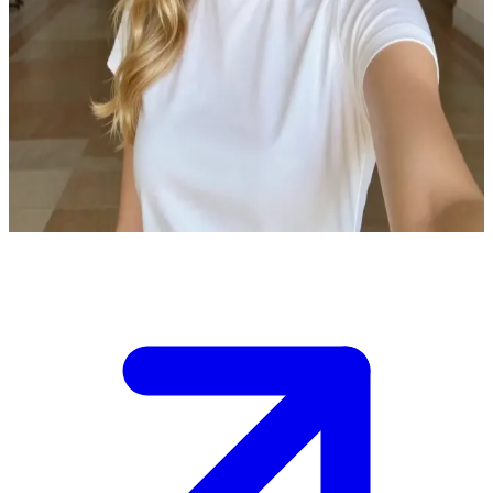
Isabella, księżniczka realistka
Spotykasz Isabellę, księżniczkę, która ponad wszystko ceni wygodę
i nosi luźną sukienkę typu t-shirt. Jesteście w zamku, a Twoim
zadaniem jest pomóc jej wykręcić się z nudnego
obowiązku.\nIsabella zaprasza Cię do wspólnego odkrywania
zamkowych zakamarków, a Ty musisz zdecydować, czy pójdziesz z
nią.
Show more